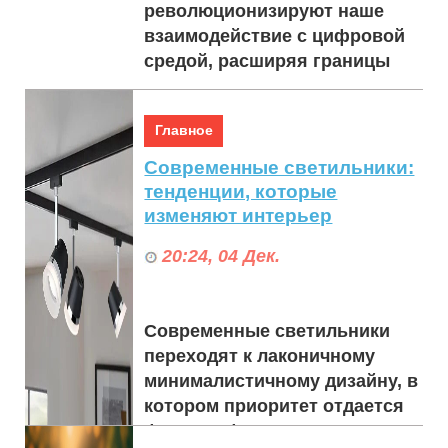
революционизируют наше
взаимодействие с цифровой
средой, расширяя границы
развлечений, социального
взаимодействия и даже
Главное
образования...
Современные светильники:
тенденции, которые
изменяют интерьер
20:24, 04 Дек.
Современные светильники
переходят к лаконичному
минималистичному дизайну, в
котором приоритет отдается
форме и функциональности.