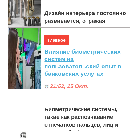
Дизайн интерьера постоянно
развивается, отражая
культурные сдвиги,
технический прогресс и
Главное
изменение образа жизни. В
Влияние биометрических
последние годы наблюдается
систем на
за...
пользовательский опыт в
банковских услугах
21:52, 15 Окт.
Биометрические системы,
такие как распознавание
отпечатков пальцев, лиц и
радужной оболочки глаза,