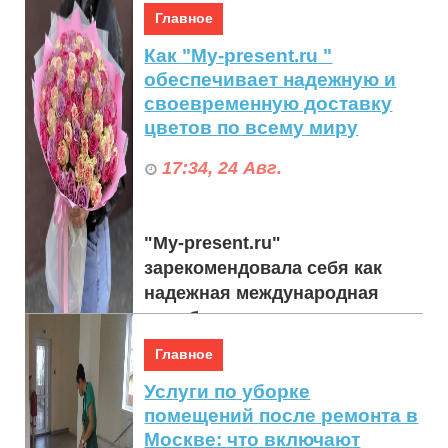
вливание могут стать
Главное
эффективным средством для
Как "My-present.ru "
...
обеспечивает надежную и
своевременную доставку
цветов по всему миру
17:34, 24 Авг.
"My-present.ru"
зарекомендовала себя как
надежная международная
служба доставки цветов,
благодаря сочетанию
Главное
стратегических партнерских
Услуги по уборке
отношений,...
помещений после ремонта в
Москве: что включают