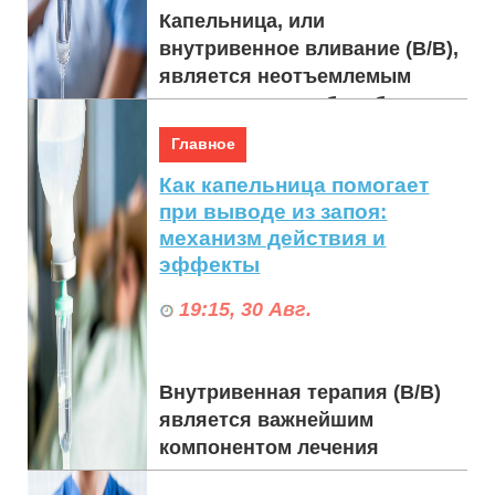
Капельница, или
внутривенное вливание (В/В),
является неотъемлемым
инструментом в борьбе с
запоем, предлагая
Главное
существенную поддержку
Как капельница помогает
людям, проход...
при выводе из запоя:
механизм действия и
эффекты
19:15, 30 Авг.
Внутривенная терапия (В/В)
является важнейшим
компонентом лечения
синдрома отмены,