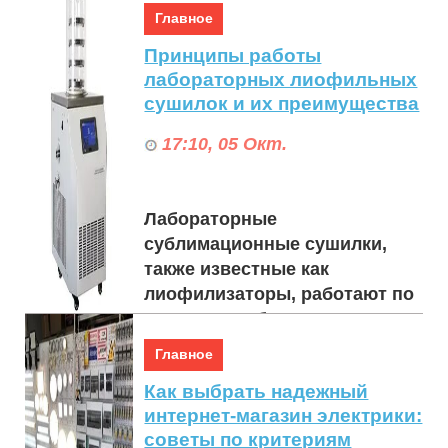
значительно повышают
Главное
безопасность банковских у...
Принципы работы
лабораторных лиофильных
сушилок и их преимущества
17:10, 05 Окт.
Лабораторные
сублимационные сушилки,
также известные как
лиофилизаторы, работают по
принципу сублимации -
процесса, при котором влага
Главное
из материал...
Как выбрать надежный
интернет-магазин электрики:
советы по критериям