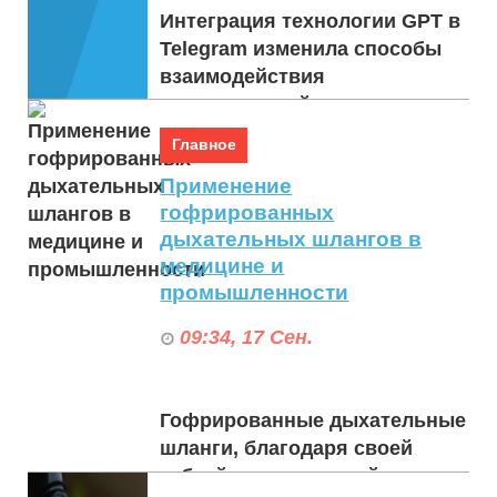
Интеграция технологии GPT в
Telegram изменила способы
взаимодействия
пользователей с
искусственным интеллектом,
Главное
предложив инновационные
Применение
функции, ...
гофрированных
дыхательных шлангов в
медицине и
промышленности
09:34, 17 Сен.
Гофрированные дыхательные
шланги, благодаря своей
гибкой и долговечной