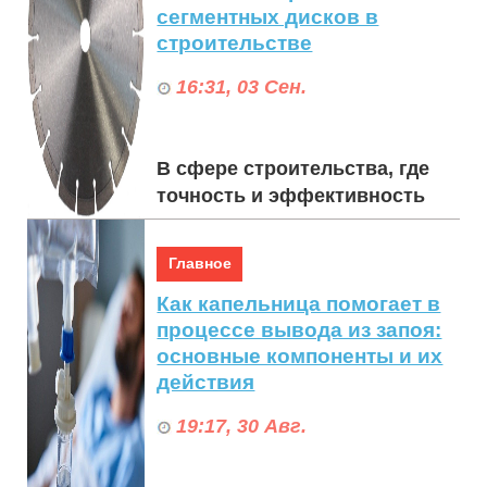
сегментных дисков в
строительстве
16:31, 03 Сен.
В сфере строительства, где
точность и эффективность
имеют первостепенное
значение, алмазные отрезные
Главное
сегментные диски стали
Как капельница помогает в
незаменимыми инструме...
процессе вывода из запоя:
основные компоненты и их
действия
19:17, 30 Авг.