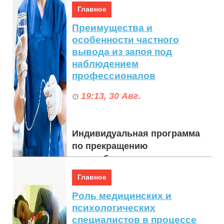
обеспечивая необходимую
Главное
поддержку на этом сложном
Преимущества и
этапе. Приме...
особенности частного
вывода из запоя под
наблюдением
профессионалов
19:13, 30 Авг.
Индивидуальная программа
по прекращению
употребления алкоголя,
проводимая
Главное
профессионалами, предлагает
Роль медицинских и
ряд преимуществ и
психологических
специализированных
специалистов в процессе
функци...