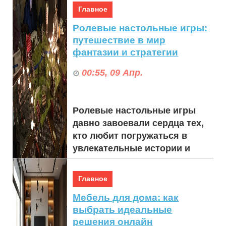
функционального дизайна
Главное
интерьера. Мы рекомен...
Ролевые настольные игры:
путешествие в мир
фантазии и стратегии
00:55, 09 Апр.
Ролевые настольные игры
давно завоевали сердца тех,
кто любит погружаться в
увлекательные истории и
испытывать свои навыки. Это
не просто развлеч...
Главное
Мебель для дома: как
выбрать идеальные
решения онлайн