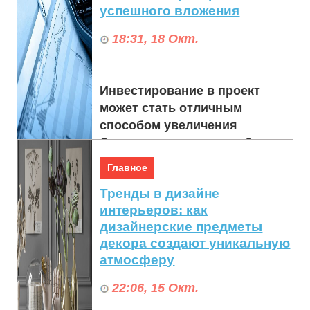
успешного вложения
18:31, 18 Окт.
Инвестирование в проект
может стать отличным
способом увеличения
благосостояния, но выбор
подходящей возможности
Главное
требует тщательного
Тренды в дизайне
рассмотрения...
интерьеров: как
дизайнерские предметы
декора создают уникальную
атмосферу
22:06, 15 Окт.