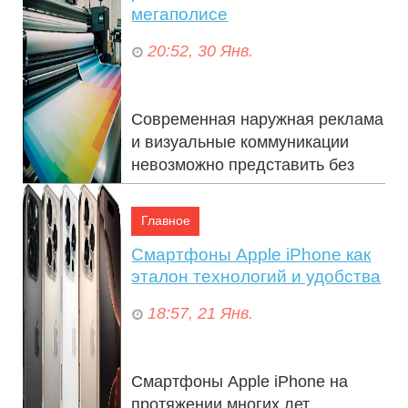
мегаполисе
20:52, 30 Янв.
22:10, 23 Мар.
Современная наружная реклама
и визуальные коммуникации
невозможно представить без
качественных печатных
материалов большого формата.
Главное
Они использую...
Смартфоны Apple iPhone как
эталон технологий и удобства
Шторы, тюль и жалюзи на балкон: стиль и
18:57, 21 Янв.
комфорт в каждом элементе
Таможенный юрист как ключевой партнер
Смартфоны Apple iPhone на
для успешной внешнеэкономической
протяжении многих лет