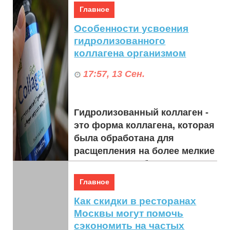
конструкции, играют
Главное
решающую роль как в
Особенности усвоения
медицинских, так и в
гидролизованного
промышленных ...
коллагена организмом
17:57, 13 Сен.
Гидролизованный коллаген -
это форма коллагена, которая
была обработана для
расщепления на более мелкие
пептиды, что облегчает
переваривание и ус...
Главное
Как скидки в ресторанах
Москвы могут помочь
сэкономить на частых