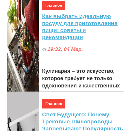
работой или другими делами.
Главное
О...
Как выбрать идеальную
посуду для приготовления
пищи: советы и
рекомендации
19:32, 04 Мар.
Кулинария – это искусство,
которое требует не только
вдохновения и качественных
продуктов, но и правильных
инструментов. Посуда играет
Главное
ключевую р...
Свет Будущего: Почему
Трековые Шинопроводы
Завоевывают Популярность