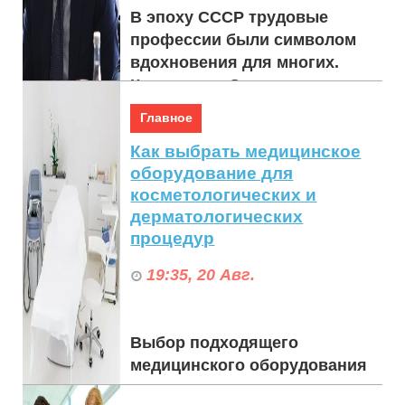
В эпоху СССР трудовые
профессии были символом
вдохновения для многих.
Константин Струков,
завершив обучение в
Главное
Магнитогорском горно-
Как выбрать медицинское
металлургическ...
оборудование для
косметологических и
дерматологических
процедур
19:35, 20 Авг.
Выбор подходящего
медицинского оборудования
для косметологических и