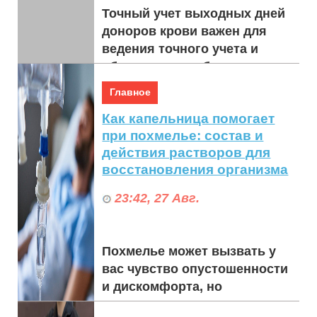
Точный учет выходных дней
доноров крови важен для
ведения точного учета и
обеспечения соблюдения
юридических и
Главное
организационных требований.
Как капельница помогает
Вот ка...
при похмелье: состав и
действия растворов для
восстановления организма
23:42, 27 Авг.
Похмелье может вызвать у
вас чувство опустошенности
и дискомфорта, но
капельница или внутривенное