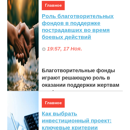
Чистые линии, пр...
Главное
Роль благотворительных
фондов в поддержке
пострадавших во время
боевых действий
19:57, 17 Ноя.
Благотворительные фонды
играют решающую роль в
оказании поддержки жертвам
конфликтов, часто выступая в
качестве первой линии
Главное
помощи в районах, гд...
Как выбрать
инвестиционный проект:
ключевые критерии