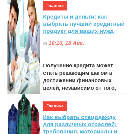
дерматологических процедур
Главное
начинается с четкого
Кредиты и деньги: как
понимания конкретных
выбрать лучший кредитный
потребно...
продукт для ваших нужд
19:16, 18 Авг.
Получение кредита может
стать решающим шагом в
достижении финансовых
целей, независимо от того,
планируете ли вы купить дом,
открыть бизнес или к...
Главное
Как выбрать спецодежду
для различных отраслей:
требования, материалы и